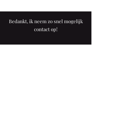
Bedankt, ik neem zo snel mogelijk
contact op!
inzpiremedia@gmail.com
+31 6 37 44 78 73
Jac.P. Thijsse-Serre 10
3823DD Amersfoort